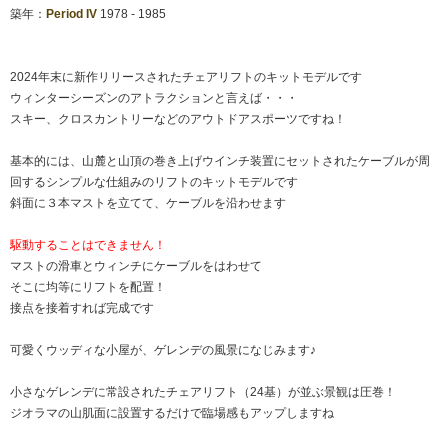
築年：
Period
IV
1978 - 1985
2024年末に新作リリースされたチェアリフトのキットモデルです
ウィンターシーズンのアトラクションと言えば・・・
スキー、クロスカントリーなどのアウトドアスポーツですね！
基本的には、山麓と山頂の巻き上げウインチ装置にセットされたケーブルが周
回するシンプルな仕組みのリフトのキットモデルです
斜面に３本マストを立てて、ケーブルを沿わせます
駆動することはできません！
マストの滑車とウィンチにケーブルをはわせて
そこに均等にリフトを配置！
接点を接着すれば完成です
可愛くウッディな小屋が、ゲレンデの風景になじみます♪
小さなゲレンデに常設されたチェアリフト（24基）が並ぶ景観は圧巻！
ジオラマの山肌面に設置するだけで臨場感もアップしますね