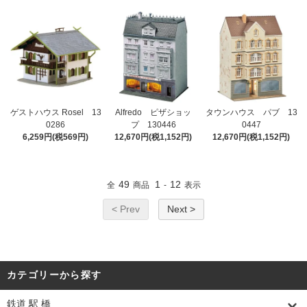
ゲストハウス Rosel 13
Alfredo ピザショッ
タウンハウス パブ 13
0286
プ 130446
0447
6,259円(税569円)
12,670円(税1,152円)
12,670円(税1,152円)
49
1
12
全
商品
-
表示
< Prev
Next >
カテゴリーから探す
鉄道 駅 橋