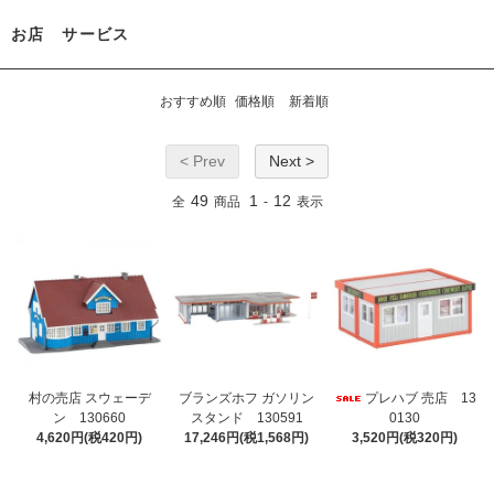
お店 サービス
おすすめ順
価格順
新着順
< Prev
Next >
49
1
12
全
商品
-
表示
村の売店 スウェーデ
ブランズホフ ガソリン
プレハブ 売店 13
ン 130660
スタンド 130591
0130
4,620円(税420円)
17,246円(税1,568円)
3,520円(税320円)