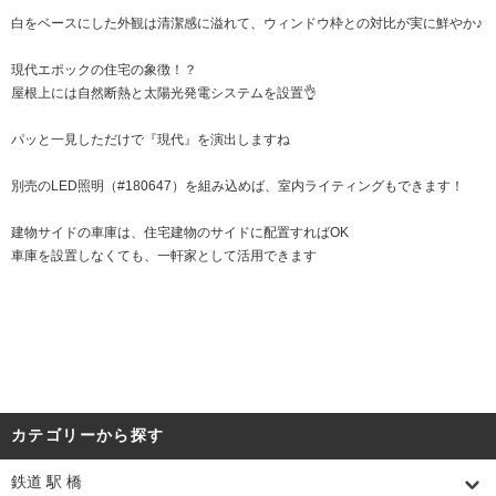
白をベースにした外観は清潔感に溢れて、ウィンドウ枠との対比が実に鮮やか♪
現代エポックの住宅の象徴！？
屋根上には自然断熱と太陽光発電システムを設置👌
パッと一見しただけで『現代』を演出しますね
別売のLED照明（#180647）を組み込めば、室内ライティングもできます！
建物サイドの車庫は、住宅建物のサイドに配置すればOK
車庫を設置しなくても、一軒家として活用できます
カテゴリーから探す
鉄道 駅 橋